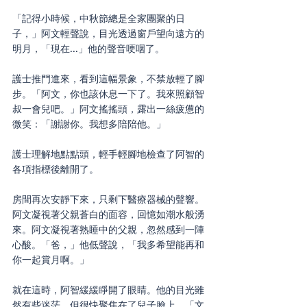
「記得小時候，中秋節總是全家團聚的日
子，」阿文輕聲說，目光透過窗戶望向遠方的
明月，「現在...」他的聲音哽咽了。
護士推門進來，看到這幅景象，不禁放輕了腳
步。「阿文，你也該休息一下了。我來照顧智
叔一會兒吧。」阿文搖搖頭，露出一絲疲憊的
微笑：「謝謝你。我想多陪陪他。」
護士理解地點點頭，輕手輕腳地檢查了阿智的
各項指標後離開了。
房間再次安靜下來，只剩下醫療器械的聲響。
阿文凝視著父親蒼白的面容，回憶如潮水般湧
來。阿文凝視著熟睡中的父親，忽然感到一陣
心酸。「爸，」他低聲說，「我多希望能再和
你一起賞月啊。」
就在這時，阿智緩緩睜開了眼睛。他的目光雖
然有些迷茫，但很快聚焦在了兒子臉上。「文