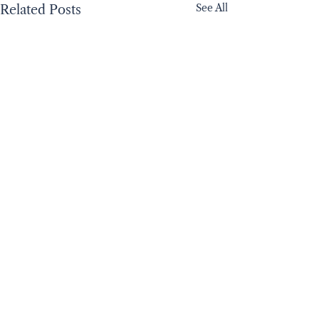
See All
Related Posts
Connect with the
ReDefine Community
​Our products have
received below certificate