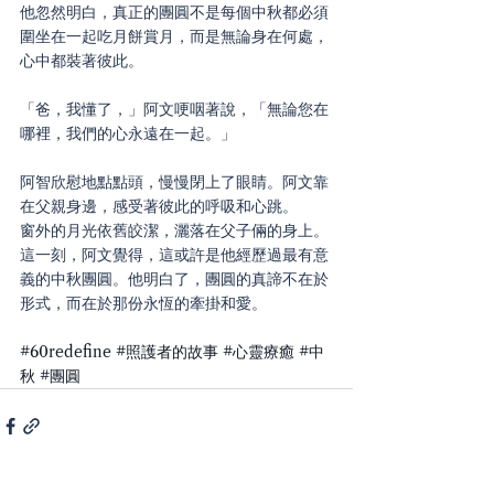
他忽然明白，真正的團圓不是每個中秋都必須
圍坐在一起吃月餅賞月，而是無論身在何處，
心中都裝著彼此。
「爸，我懂了，」阿文哽咽著說，「無論您在
哪裡，我們的心永遠在一起。」
阿智欣慰地點點頭，慢慢閉上了眼睛。阿文靠
在父親身邊，感受著彼此的呼吸和心跳。
窗外的月光依舊皎潔，灑落在父子倆的身上。
這一刻，阿文覺得，這或許是他經歷過最有意
義的中秋團圓。他明白了，團圓的真諦不在於
形式，而在於那份永恆的牽掛和愛。
#60redefine
#照護者的故事
#心靈療癒
#中
秋
#團圓