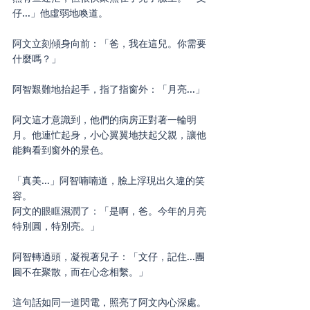
仔...」他虛弱地喚道。
阿文立刻傾身向前：「爸，我在這兒。你需要
什麼嗎？」
阿智艱難地抬起手，指了指窗外：「月亮...」
阿文這才意識到，他們的病房正對著一輪明
月。他連忙起身，小心翼翼地扶起父親，讓他
能夠看到窗外的景色。
「真美...」阿智喃喃道，臉上浮現出久違的笑
容。
阿文的眼眶濕潤了：「是啊，爸。今年的月亮
特別圓，特別亮。」
阿智轉過頭，凝視著兒子：「文仔，記住...團
圓不在聚散，而在心念相繫。」
這句話如同一道閃電，照亮了阿文內心深處。