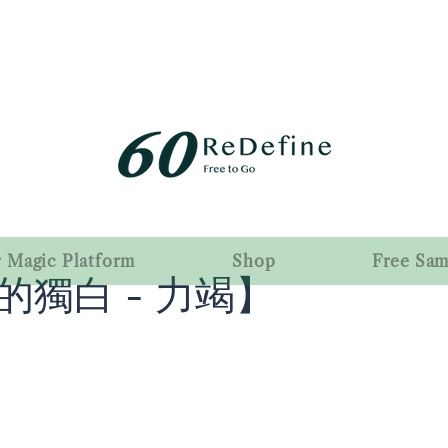
r Magic Platform
Shop
Free Sa
的獨白 - 力竭】