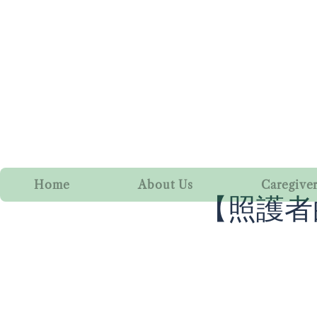
Home
About Us
Caregive
【照護者