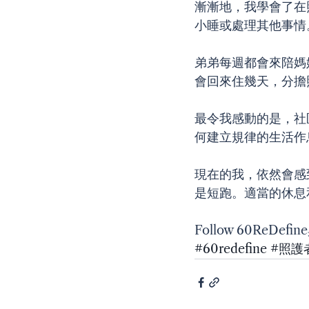
漸漸地，我學會了在
小睡或處理其他事情
弟弟每週都會來陪媽
會回來住幾天，分擔
最令我感動的是，社
何建立規律的生活作
現在的我，依然會感
是短跑。適當的休息
Follow 60ReDe
#60redefine
#照護