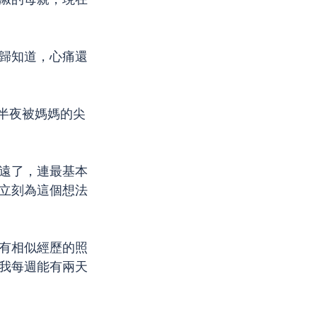
歸知道，心痛還
在半夜被媽媽的尖
遠了，連最基本
立刻為這個想法
有相似經歷的照
我每週能有兩天