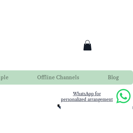
mple
Offline Channels
Blog
​WhatsApp for
personalized arrangement