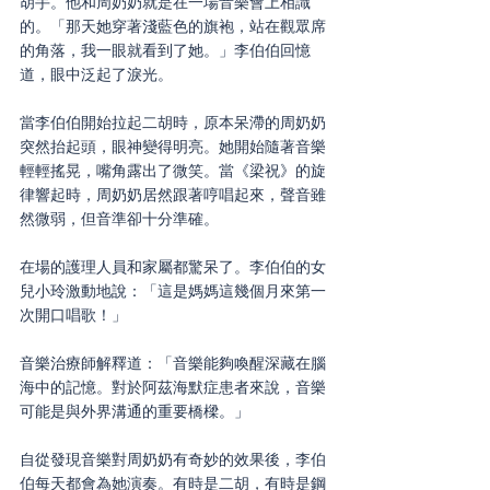
胡手。他和周奶奶就是在一場音樂會上相識
的。「那天她穿著淺藍色的旗袍，站在觀眾席
的角落，我一眼就看到了她。」李伯伯回憶
道，眼中泛起了淚光。
當李伯伯開始拉起二胡時，原本呆滯的周奶奶
突然抬起頭，眼神變得明亮。她開始隨著音樂
輕輕搖晃，嘴角露出了微笑。當《梁祝》的旋
律響起時，周奶奶居然跟著哼唱起來，聲音雖
然微弱，但音準卻十分準確。
在場的護理人員和家屬都驚呆了。李伯伯的女
兒小玲激動地說：「這是媽媽這幾個月來第一
次開口唱歌！」
音樂治療師解釋道：「音樂能夠喚醒深藏在腦
海中的記憶。對於阿茲海默症患者來說，音樂
可能是與外界溝通的重要橋樑。」
自從發現音樂對周奶奶有奇妙的效果後，李伯
伯每天都會為她演奏。有時是二胡，有時是鋼