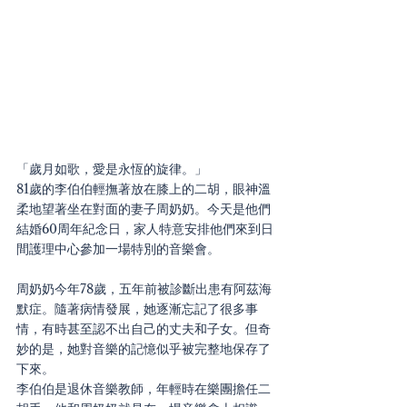
「歲月如歌，愛是永恆的旋律。」
81歲的李伯伯輕撫著放在膝上的二胡，眼神溫
柔地望著坐在對面的妻子周奶奶。今天是他們
結婚60周年紀念日，家人特意安排他們來到日
間護理中心參加一場特別的音樂會。
周奶奶今年78歲，五年前被診斷出患有阿茲海
默症。隨著病情發展，她逐漸忘記了很多事
情，有時甚至認不出自己的丈夫和子女。但奇
妙的是，她對音樂的記憶似乎被完整地保存了
下來。
李伯伯是退休音樂教師，年輕時在樂團擔任二