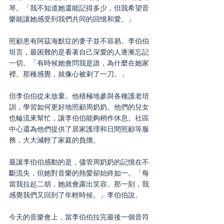
琴。「我不知道她還能記得多少，但我希望音
樂能讓她感受到我們共同的回憶和愛。」
照顧患有阿茲海默症的妻子並不容易。李伯伯
坦言，最困難的是看著自己深愛的人逐漸忘記
一切。「有時候她會問我是誰，為什麼在她家
裡。那種感覺，就像心被刺了一刀。」
但李伯伯從未放棄。他積極地參與各種護老培
訓，學習如何更好地照顧周奶奶。他們的兒女
也輪流來幫忙，讓李伯伯能夠稍作休息。社區
中心還為他們提供了居家護理和日間照顧等服
務，大大減輕了家庭的負擔。
最讓李伯伯感動的是，儘管周奶奶的記憶在不
斷流失，但她對音樂的熱愛卻始終如一。「每
當我拉起二胡，她就會露出笑容。那一刻，我
感覺我們又回到了年輕時候。」李伯伯說。
今天的音樂會上，當李伯伯拉完最後一個音符