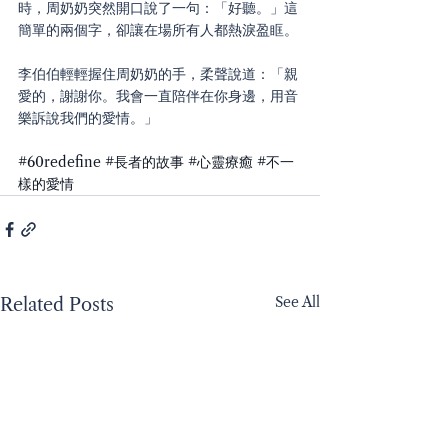
時，周奶奶突然開口說了一句：「好聽。」這
簡單的兩個字，卻讓在場所有人都熱淚盈眶。
李伯伯輕輕握住周奶奶的手，柔聲說道：「親
愛的，謝謝你。我會一直陪伴在你身邊，用音
樂訴說我們的愛情。」
#60redefine
#長者的故事
#心靈療癒
#不一
樣的愛情
See All
Related Posts