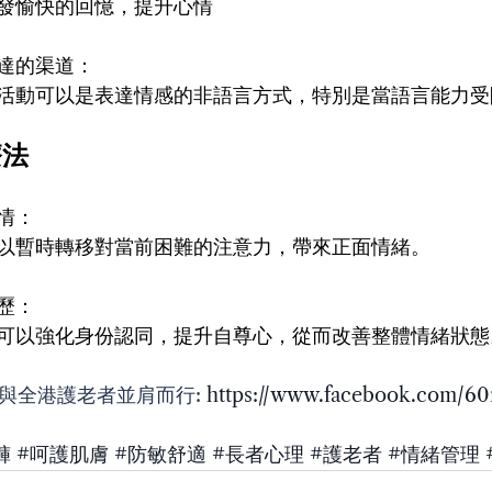
發愉快的回憶，提升心情
達的渠道：
活動可以是表達情感的非語言方式，特別是當語言能力受
療法
情：
以暫時轉移對當前困難的注意力，帶來正面情緒。
歷：
可以強化身份認同，提升自尊心，從而改善整體情緒狀態
fine與全港護老者並肩而行: 
https://www.facebook.com/60
褲
#呵護肌膚
#防敏舒適
#長者心理
#護老者
#情緒管理