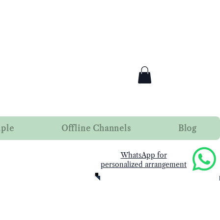
mple
Offline Channels
Blog
​WhatsApp for
personalized arrangement