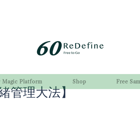
r Magic Platform
Shop
Free Sa
緒管理大法】