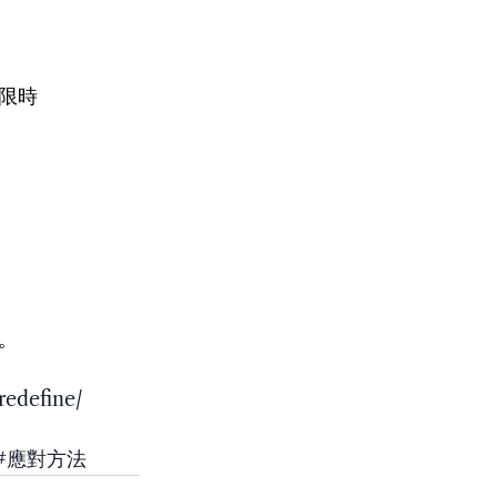
限時
。
redefine/
#應對方法