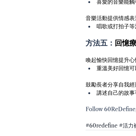
喜愛的音樂能觸
音樂活動提供情感表
唱歌或打拍子等
方法五：
回憶
喚起愉快回憶提升心
重溫美好回憶可
鼓勵長者分享自我經
講述自己的故事
Follow 60ReDe
#60redefine
#活力