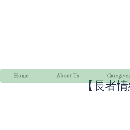
Home
About Us
Caregive
【長者情