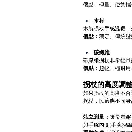
優點：輕量、便於攜
木材
木製拐杖手感溫暖，
優點：
穩定、傳統設
碳纖維
碳纖維拐杖非常輕且
優點：
超輕、極耐用
拐杖的高度調
如果拐杖的高度不合
拐杖，以適應不同身
站立測量：
讓長者穿
與手腕內側(手腕摺線