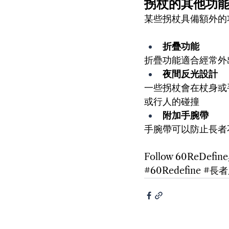
拐杖的其他功
某些拐杖具備額外的
折疊功能
折疊功能適合經常外
夜間反光設計
一些拐杖會在杖身或
或行人的碰撞
附加手腕帶
手腕帶可以防止長者
Follow 60ReDe
#60Redefine
#長