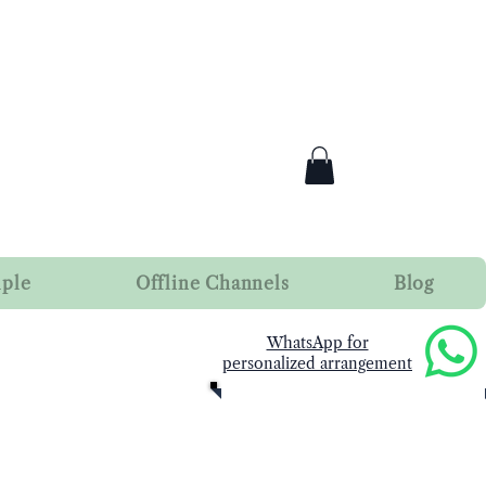
mple
Offline Channels
Blog
​WhatsApp for
personalized arrangement