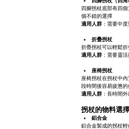
四腳拐杖（四角
四腳拐杖底部有四個
個不錯的選擇
適用人群
：需要中度
折疊拐杖
折疊拐杖可以輕鬆折
適用人群
：需要靈活
座椅拐杖
座椅拐杖在拐杖中內
段時間後容易疲憊的
適用人群
：長時間外
拐杖的物料選
鋁合金
鋁合金製成的拐杖輕