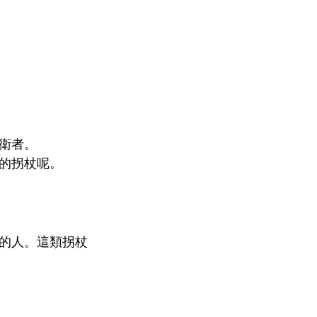
衛者。
的拐杖呢。
的人。這類拐杖