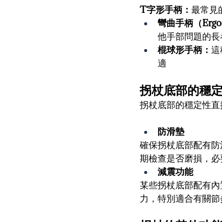
T字形手柄：
最常見
彎曲手柄（Ergon
他手部問題的長
棍球形手柄：
這
適
拐杖底部的穩
拐杖底部的穩定性直
防滑墊
確保拐杖底部配有防
期檢查是否磨損，必
減震功能
某些拐杖底部配有內
力，特別適合有關節