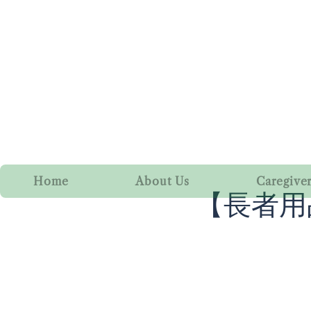
Home
About Us
Caregive
【長者用