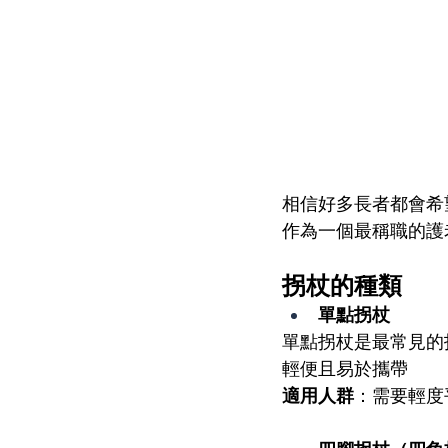
相信好多長者都會希
作為一個最稱職的護
拐杖的種類 
單點拐杖
單點拐杖是最常見的
輕便且易於攜帶
適用人群
：需要輕度