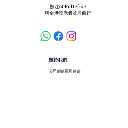
​關注60ReDefine
與全港護老者並肩前行
【因果與修行】
【壓
多麼
關於我們
著事
公司價值觀與使命