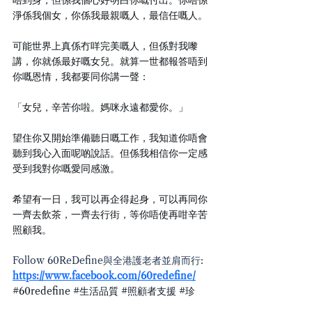
唔到身，但係我個心好明白你嘅付出。你唔係
淨係我個女，你係我最親嘅人，最信任嘅人。
可能世界上真係冇咩完美嘅人，但係對我嚟
講，你就係最好嘅女兒。就算一世都報答唔到
你嘅恩情，我都要同你講一聲：
「女兒，辛苦你啦。媽咪永遠都愛你。」
望住你又開始準備聽日嘅工作，我知道你唔會
聽到我心入面呢啲說話。但係我相信你一定感
受到我對你嘅愛同感激。
希望有一日，我可以再企得起身，可以再同你
一齊去飲茶，一齊去行街，等你唔使再咁辛苦
照顧我。
Follow 60ReDefine與全港護老者並肩而行: 
https://www.facebook.com/60redefine/
#60redefine
#生活品質
#照顧者支援
#珍
惜
#時間有限
#護老者