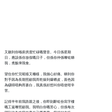
又聽到你喺廚房度忙碌嘅聲音。今日係星期
日，應該係你放假嘅日子，但係你仲係嚟咗睇
我，煮飯俾我食。
望住你忙完呢樣又嗰樣，我個心好痛。睇到你
對手因為長期照顧我而乾燥到爆晒皮，面色因
為瞓得唔夠而蒼白，我真係好想叫你唔使咁辛
苦。
記得半年前我跌親之後，你即刻辭咗份寫字樓
嘅工返嚟照顧我。我明白你嘅苦心，但係每次