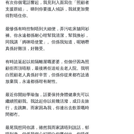
有次你個電話響起，我見到入面寫住「照顧者
支援群組」。睇到你要搵人傾訴，我就更加覺
得對唔住你。
最慘係有時控制唔到大細便，弄污咗床舖同衫
褲。你永遠都係耐心咁幫我清潔，幫我換衫，
同我講「媽咪唔使驚」。但係我知道，呢啲嘢
真係好難頂，好難受。
有時諗返起以前隔離屋嘅婆婆，佢個仔因為照
顧佢而頂唔順，最後將佢送咗去老人院。我明
白照顧老人真係好辛苦，但係你從來都冇諗過
放棄我，永遠都係咁有耐性。
最近你開始學瑜伽，話要保持身體健康先可以
繼續照顧我。我諗起你以前幾活潑，成日去旅
行，去跳舞。而家因為我，你連出去飲茶嘅時
間都冇。
最尾我想同你講，雖然我而家講唔到說話，郁