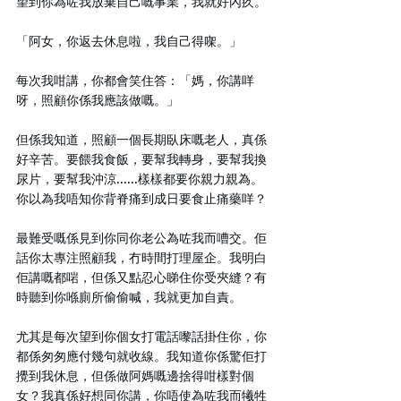
望到你為咗我放棄自己嘅事業，我就好內疚。
「阿女，你返去休息啦，我自己得㗎。」
每次我咁講，你都會笑住答：「媽，你講咩
呀，照顧你係我應該做嘅。」
但係我知道，照顧一個長期臥床嘅老人，真係
好辛苦。要餵我食飯，要幫我轉身，要幫我換
尿片，要幫我沖涼......樣樣都要你親力親為。
你以為我唔知你背脊痛到成日要食止痛藥咩？
最難受嘅係見到你同你老公為咗我而嘈交。佢
話你太專注照顧我，冇時間打理屋企。我明白
佢講嘅都啱，但係又點忍心睇住你受夾縫？有
時聽到你喺廁所偷偷喊，我就更加自責。
尤其是每次望到你個女打電話嚟話掛住你，你
都係匆匆應付幾句就收線。我知道你係驚佢打
攪到我休息，但係做阿媽嘅邊捨得咁樣對個
女？我真係好想同你講，你唔使為咗我而犧牲