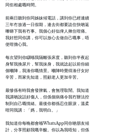
同佢相處嘅時間。
前兩日聽到你同姊妹傾電話，講到你已經連續
三年冇放過一日假期，連去街都要諗住快啲返
嚟睇下我有冇事。我個心好似俾人揪住咁痛。
我好想同你講，你可以放心去做自己嘅事，唔
使咁擔心我。
每次望到你瞓喺我隔離張床度，聽到你半夜起
身幫我換尿片，幫我抹身，我就諗起以前你細
個嗰陣，我湊你嘅情景。嗰陣時覺得湊仔女好
辛苦，而家先知道，照顧老人更加辛苦。
最慘係有時我會發脾氣，會無理取鬧。我知道
我講啲說話好傷人，但係個病痛令我冇辦法控
制到自己嘅情緒。最後你都係忍住眼淚，溫柔
咁同我講：「媽，我明白。」
我知道你每晚都會喺WhatsApp同你啲朋友傾
計，分享照顧我嘅辛酸。你以為我唔知，但係