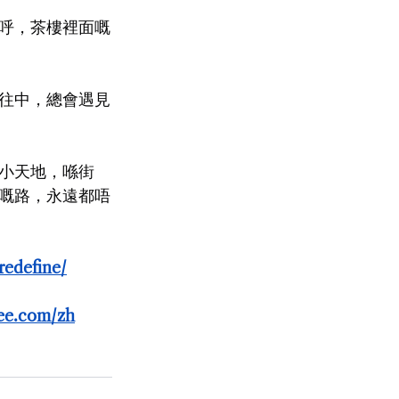
呼，茶樓裡面嘅
往中，總會遇見
小天地，喺街
嘅路，永遠都唔
redefine/
nee.com/zh