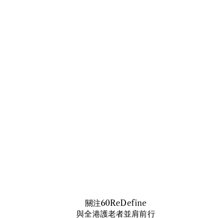
​關注60ReDefine
與全港護老者並肩前行