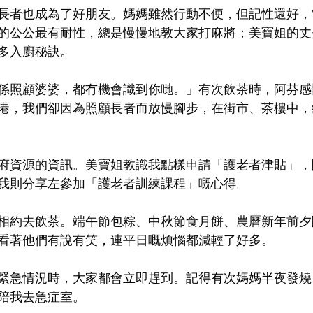
長者也成為了好朋友。媽媽雖然行動不便，但記性還好，
的公公最有耐性，總是慢慢地教大家打麻將；美寶姐的丈
多入廚秘訣。
係照顧婆婆，都冇機會識到你哋。」有次飲茶時，阿芬感
港，我們卻因為照顧長者而放慢腳步，在街市、茶樓中，
府資源的資訊。美寶姐教識我點樣申請「護老者津貼」，
我則分享左參加「護老者訓練課程」嘅心得。
相約去飲茶。端午節包粽、中秋節食月餅、農曆新年前夕
看著他們有說有笑，連平日嘅煩惱都減輕了好多。
緊急情況時，大家都會立即趕到。記得有次媽媽半夜發燒
陪我去急症室。