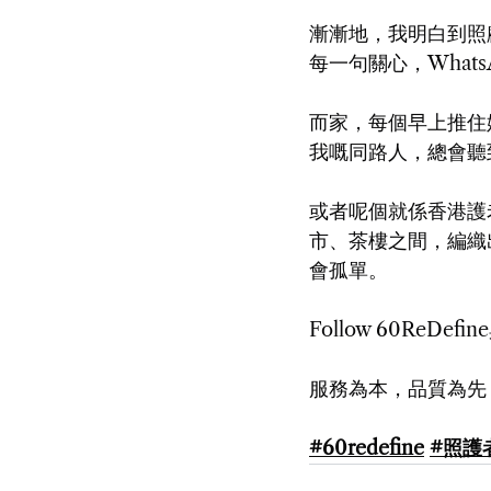
漸漸地，我明白到照
每一句關心，What
而家，每個早上推住
我嘅同路人，總會聽
或者呢個就係香港護
市、茶樓之間，編織
會孤單。
Follow 60ReDe
服務為本，品質為先，輕
#60redefine
#照護