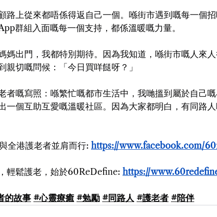
顧路上從來都唔係得返自己一個。喺街市遇到嘅每一個招
sApp群組入面嘅每一個支持，都係溫暖嘅力量。
媽媽出門，我都特別期待。因為我知道，喺街市嘅人來人
到親切嘅問候：「今日買咩餸呀？」
老者嘅寫照：喺繁忙嘅都市生活中，我哋搵到屬於自己嘅
出一個互助互愛嘅溫暖社區。因為大家都明白，有同路人
fine與全港護老者並肩而行: 
https://www.facebook.com/60
鬆護老，始於60ReDefine: 
https://www.60redefi
者的故事
#心靈療癒
#勉勵
#同路人
#護老者
#陪伴