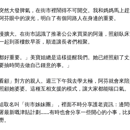
突然大發脾氣，在街市裡鬧得不可開交。我和媽媽馬上趕
阿芬眼中的淚光，明白了有個同路人在身邊的重要。
慢擴大。在街市認識了推著公公來買菜的阿蓮，照顧臥床
一起到茶樓飲早茶，順道讓長者們相聚。
都好重要。」美寶姐總是這樣提醒我們。她已經照顧了丈
要抽時間去做自己鍾意的事。」
看顧」對方的親人。週三下午我去學太極，阿芬就會來陪
照顧她婆婆。這種互相支援的模式，讓大家都能喘口氣。
pp群組取名叫「街市姊妹團」，裡面不時分享護老資訊：邊
最新嘅津貼計劃......有時也會分享一些開心的小事，
嘢。