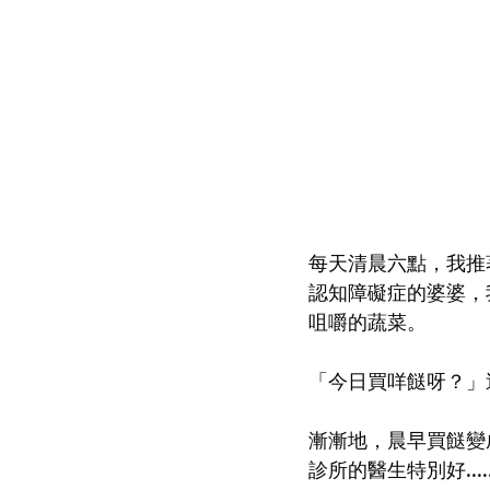
每天清晨六點，我推
認知障礙症的婆婆，
咀嚼的蔬菜。
「今日買咩餸呀？」
漸漸地，晨早買餸變
診所的醫生特別好..