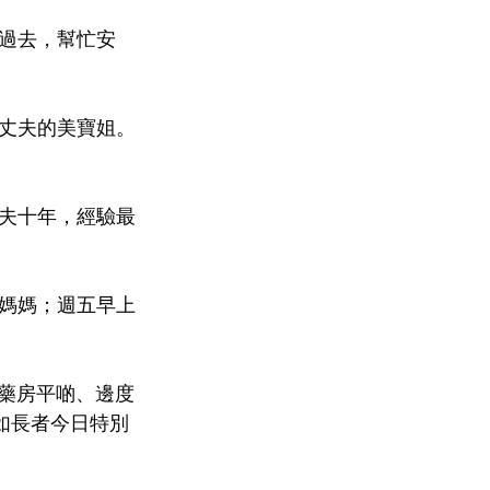
過去，幫忙安
丈夫的美寶姐。
夫十年，經驗最
媽媽；週五早上
間藥房平啲、邊度
比如長者今日特別