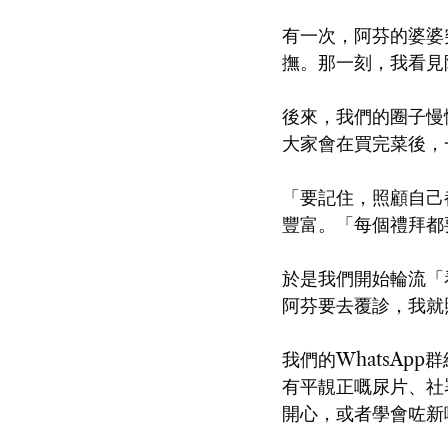
有一次，阿芬的婆婆
撫。那一刻，我看見
後來，我們的圈子慢
大家會在買完菜後，
「要記住，照顧自己
豐富。「每個禮拜都
於是我們開始輪流「
阿芬要去覆診，我就
我們的WhatsA
有平靚正嘅尿片、社署
開心，或者學會咗新