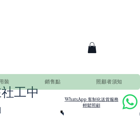
用裝
銷售點
照顧者須知
在社工中
WhatsApp 客制化送貨服務
」
輕鬆照顧