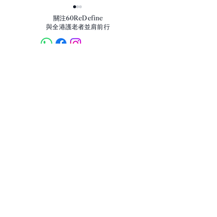
​關注60ReDefine
與全港護老者並肩前行
【因果與修行】
我們的產品
榮獲以下國際級認證
【壓力】-「壓
事情多麼困難，
們太過執著事情
樣」
我們接受
以下的付款方式
​聯絡我們
info60redefine@gmail.com
熱線:
+852 9060 5160
如何購買