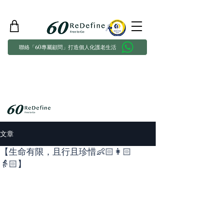
聯絡「60專屬顧問」打造個人化護老生活
文章
【生命有限，且行且珍惜👶🏻👩🏻
👵🏻】