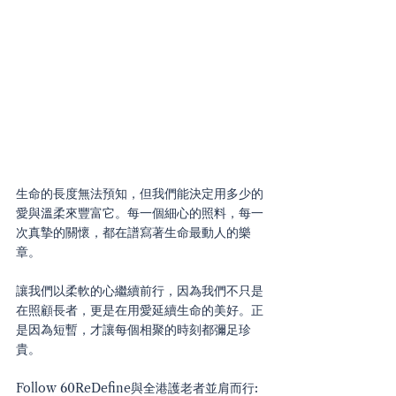
生命的長度無法預知，但我們能決定用多少的
愛與溫柔來豐富它。每一個細心的照料，每一
次真摯的關懷，都在譜寫著生命最動人的樂
章。
讓我們以柔軟的心繼續前行，因為我們不只是
在照顧長者，更是在用愛延續生命的美好。正
是因為短暫，才讓每個相聚的時刻都彌足珍
貴。
Follow 60ReDefine與全港護老者並肩而行: 