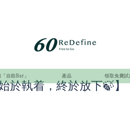
「自助Bar」
產品
領取免費試
始於執着，終於放下🍃】