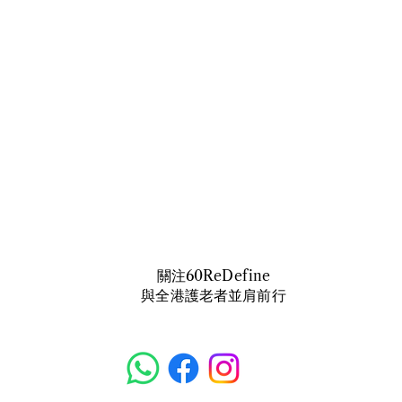
​關注60ReDefine
與全港護老者並肩前行
【因果與修行】