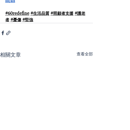
m/zh
#60redefine
#生活品質
#照顧者支援
#護老
者
#憂傷
#堅強
查看全部
相關文章