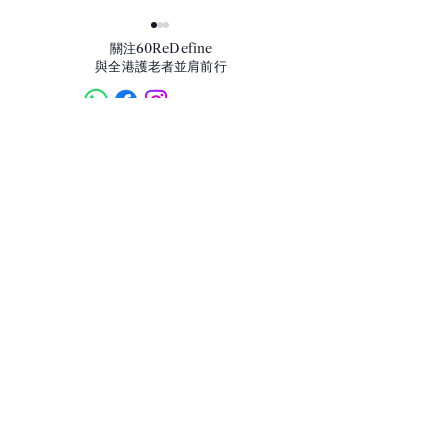
​關注60ReDefine
與全港護老者並肩前行
【因果與修行】
我們的產品
榮獲以下國際級認證
【壓力】-「壓
事情多麼困難，
們太過執著事情
樣」
我們接受
以下的付款方式
​聯絡我們
info60redefine@gmail.com
熱線:
+852 9060 5160