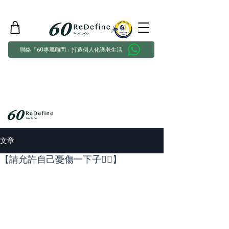
聯絡「60專屬顧問」打造個人化護老生活
文章
【請允許自己憂傷一下子😶‍🌫️】