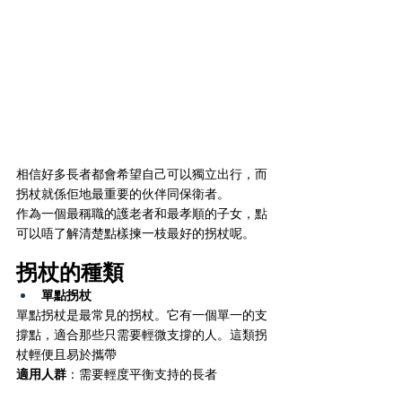
相信好多長者都會希望自己可以獨立出行，而
拐杖就係佢地最重要的伙伴同保衛者。
作為一個最稱職的護老者和最孝順的子女，點
可以唔了解清楚點樣揀一枝最好的拐杖呢。
拐杖的種類 
單點拐杖
單點拐杖是最常見的拐杖。它有一個單一的支
撐點，適合那些只需要輕微支撐的人。這類拐
杖輕便且易於攜帶
適用人群
：需要輕度平衡支持的長者