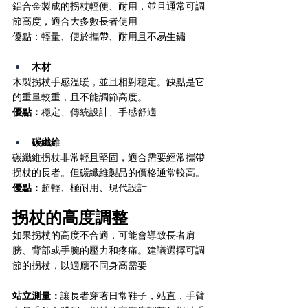
鋁合金製成的拐杖輕便、耐用，並且通常可調
節高度，適合大多數長者使用
優點：輕量、便於攜帶、耐用且不易生鏽
木材
木製拐杖手感溫暖，並且相對穩定。缺點是它
的重量較重，且不能調節高度。
優點：
穩定、傳統設計、手感舒適
碳纖維
碳纖維拐杖非常輕且堅固，適合需要經常攜帶
拐杖的長者。但碳纖維製品的價格通常較高。
優點：
超輕、極耐用、現代設計
拐杖的高度調整
如果拐杖的高度不合適，可能會導致長者肩
膀、背部或手腕的壓力和疼痛。建議選擇可調
節的拐杖，以適應不同身高需要
站立測量：
讓長者穿著日常鞋子，站直，手臂